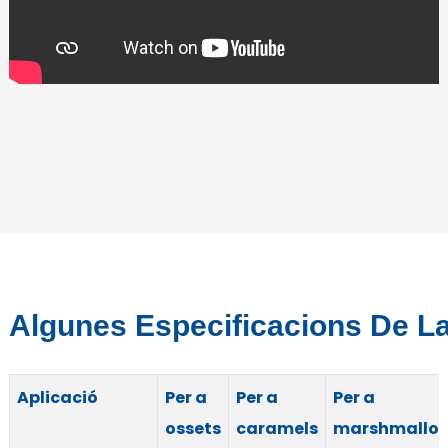
Algunes Especificacions De La
Aplicació
Per a
Per a
Per a
ossets
caramels
marshmallo