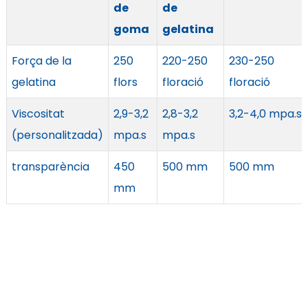
de
de
goma
gelatina
Força de la
250
220-250
230-250
gelatina
flors
floració
floració
Viscositat
2,9-3,2
2,8-3,2
3,2-4,0 mpa.s
(personalitzada)
mpa.s
mpa.s
transparència
450
500 mm
500 mm
mm