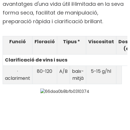
avantatges d'una vida útil il·limitada en la seva
forma seca, facilitat de manipulació,
preparació ràpida i clarificació brillant.
Funció
Floració
Tipus *
Viscositat
Dosi
(e
Clarificació de vins i sucs
·
80-120
A/B
baix-
5-15 g/hl
aclariment
mitjà