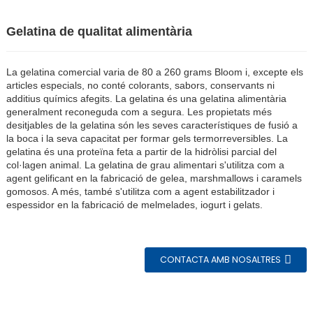
Gelatina de qualitat alimentària
La gelatina comercial varia de 80 a 260 grams Bloom i, excepte els
articles especials, no conté colorants, sabors, conservants ni
additius químics afegits. La gelatina és una gelatina alimentària
generalment reconeguda com a segura. Les propietats més
desitjables de la gelatina són les seves característiques de fusió a
la boca i la seva capacitat per formar gels termorreversibles. La
gelatina és una proteïna feta a partir de la hidròlisi parcial del
col·lagen animal. La gelatina de grau alimentari s'utilitza com a
agent gelificant en la fabricació de gelea, marshmallows i caramels
gomosos. A més, també s'utilitza com a agent estabilitzador i
n
espessidor en la fabricació de melmelades, iogurt i gelats.
CONTACTA AMB NOSALTRES