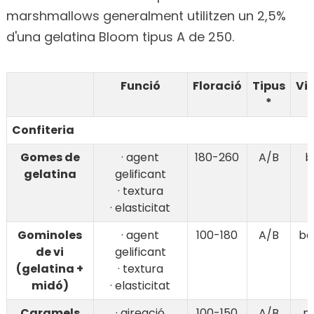
marshmallows generalment utilitzen un 2,5%
d'una gelatina Bloom tipus A de 250.
Funció
Floració
Tipus
Vi
*
Confiteria
Gomes de
· agent
180-260
A/B
b
gelatina
gelificant
· textura
· elasticitat
Gominoles
· agent
100-180
A/B
ba
de vi
gelificant
(gelatina +
· textura
midó)
· elasticitat
Caramels
· aireació
100-150
A/B
mi