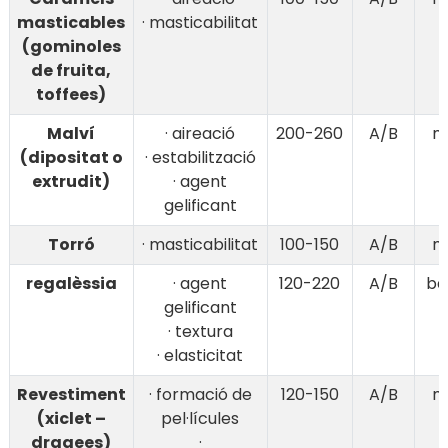
masticables
· masticabilitat
(gominoles
de fruita,
toffees)
Malví
· aireació
200-260
A/B
mi
(dipositat o
· estabilització
extrudit)
· agent
gelificant
Torró
· masticabilitat
100-150
A/B
mi
regalèssia
· agent
120-220
A/B
ba
gelificant
· textura
· elasticitat
Revestiment
· formació de
120-150
A/B
mi
(xiclet –
pel·lícules
dragees)
·