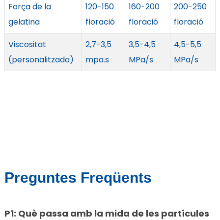
Força de la
120-150
160-200
200-250
gelatina
floració
floració
floració
Viscositat
2,7-3,5
3,5-4,5
4,5-5,5
(personalitzada)
mpa.s
MPa/s
MPa/s
Preguntes Freqüents
P1: Què passa amb la mida de les partícules