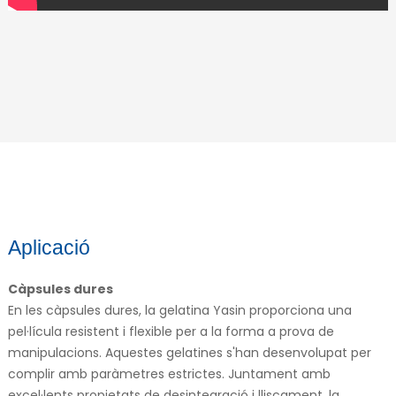
Aplicació
Càpsules dures
En les càpsules dures, la gelatina Yasin proporciona una
pel·lícula resistent i flexible per a la forma a prova de
manipulacions. Aquestes gelatines s'han desenvolupat per
complir amb paràmetres estrictes. Juntament amb
excel·lents propietats de desintegració i lliscament, la