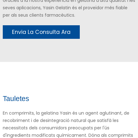
Gràcies a la nostra experiència en gelatina d'alta qualitat i les
seves aplicacions, Yasin Gelatin és el proveïdor més fiable
per als seus clients farmacèutics.
Envia La Consulta Ara
Tauletes
En comprimits, la gelatina Yasin és un agent aglutinant, de
recobriment i de desintegració natural que satisfà les
necessitats dels consumidors preocupats per l'ús
d'ingredients modificats químicament. Dóna als comprimits