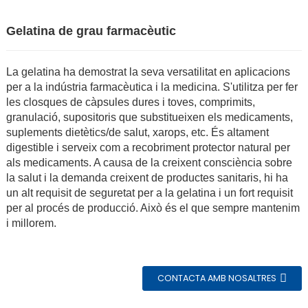
Gelatina de grau farmacèutic
La gelatina ha demostrat la seva versatilitat en aplicacions
per a la indústria farmacèutica i la medicina. S'utilitza per fer
les closques de càpsules dures i toves, comprimits,
granulació, supositoris que substitueixen els medicaments,
suplements dietètics/de salut, xarops, etc. És altament
digestible i serveix com a recobriment protector natural per
als medicaments. A causa de la creixent consciència sobre
la salut i la demanda creixent de productes sanitaris, hi ha
un alt requisit de seguretat per a la gelatina i un fort requisit
n
per al procés de producció. Això és el que sempre mantenim
i millorem.
CONTACTA AMB NOSALTRES